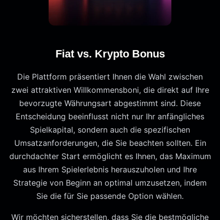
Fiat vs. Krypto Bonus
Die Plattform präsentiert Ihnen die Wahl zwischen
zwei attraktiven Willkommensboni, die direkt auf Ihre
bevorzugte Währungsart abgestimmt sind. Diese
Entscheidung beeinflusst nicht nur Ihr anfängliches
Spielkapital, sondern auch die spezifischen
Umsatzanforderungen, die Sie beachten sollten. Ein
durchdachter Start ermöglicht es Ihnen, das Maximum
aus Ihrem Spielerlebnis herauszuholen und Ihre
Strategie von Beginn an optimal umzusetzen, indem
Sie die für Sie passende Option wählen.
Wir möchten sicherstellen, dass Sie die bestmögliche