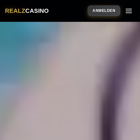
REALZ
CASINO
ANMELDEN