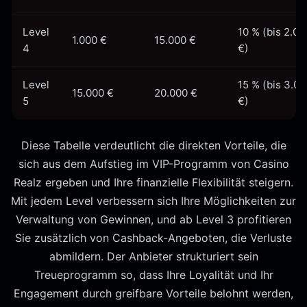
Level
10 % (bis 2.00
1.000 €
15.000 €
4
€)
Level
15 % (bis 3.00
15.000 €
20.000 €
5
€)
Diese Tabelle verdeutlicht die direkten Vorteile, die
sich aus dem Aufstieg im VIP-Programm von Casino
Realz ergeben und Ihre finanzielle Flexibilität steigern.
Mit jedem Level verbessern sich Ihre Möglichkeiten zur
Verwaltung von Gewinnen, und ab Level 3 profitieren
Sie zusätzlich von Cashback-Angeboten, die Verluste
abmildern. Der Anbieter strukturiert sein
Treueprogramm so, dass Ihre Loyalität und Ihr
Engagement durch greifbare Vorteile belohnt werden,