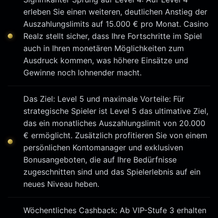
erleben Sie einen weiteren, deutlichen Anstieg der
Auszahlungslimits auf 15.000 € pro Monat. Casino
Realz stellt sicher, dass Ihre Fortschritte im Spiel
auch in Ihren monetären Möglichkeiten zum
Ausdruck kommen, was höhere Einsätze und
Gewinne noch lohnender macht.
Das Ziel: Level 5 und maximale Vorteile: Für
strategische Spieler ist Level 5 das ultimative Ziel,
das ein monatliches Auszahlungslimit von 20.000
€ ermöglicht. Zusätzlich profitieren Sie von einem
persönlichen Kontomanager und exklusiven
Bonusangeboten, die auf Ihre Bedürfnisse
zugeschnitten sind und das Spielerlebnis auf ein
neues Niveau heben.
Wöchentliches Cashback: Ab VIP-Stufe 3 erhalten