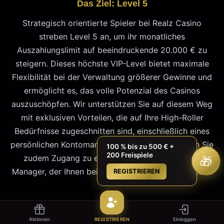
Das Ziel: Level 5
Strategisch orientierte Spieler bei Realz Casino
streben Level 5 an, um ihr monatliches
Auszahlungslimit auf beeindruckende 20.000 € zu
steigern. Dieses höchste VIP-Level bietet maximale
Flexibilität bei der Verwaltung größerer Gewinne und
ermöglicht es, das volle Potenzial des Casinos
auszuschöpfen. Wir unterstützen Sie auf diesem Weg
mit exklusiven Vorteilen, die auf Ihre High-Roller
Bedürfnisse zugeschnitten sind, einschließlich eines
persönlichen Kontomanagers. Mit Level 5 erhalten Sie
100 % bis zu 500 € +
200 Freispiele
zudem Zugang zu einem persönlichen Account
🎁
Manager, der Ihnen bei allen Anliegen zur Seite steht.
REGISTRIEREN
Über 9.000 Spiele
Aktionen
REGISTRIEREN
Einloggen